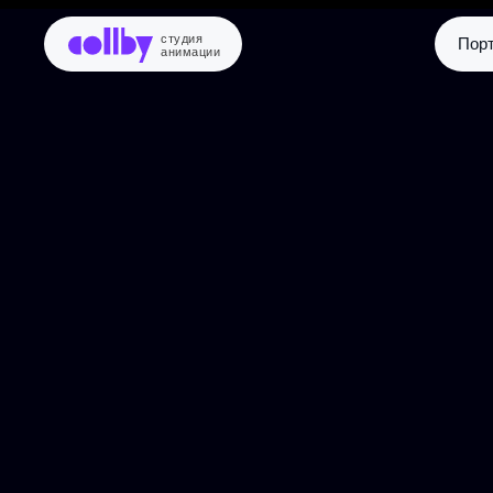
студия
Пор
анимации