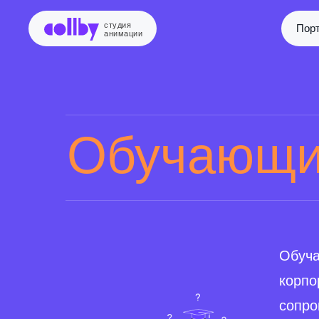
студия
Пор
анимации
Обучающи
Обуча
корпо
сопро