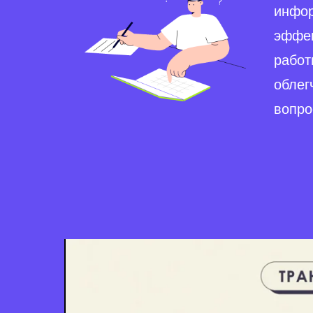
инфор
эффек
работ
облег
вопро