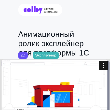
студия
анимации
Анимационный
ролик эксплейнер
для платформы 1С