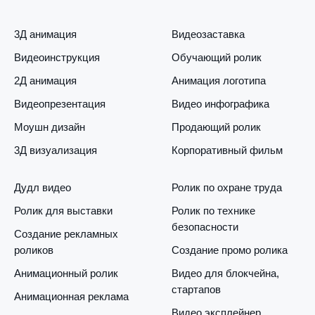
3Д анимация
Видеозаставка
Видеоинструкция
Обучающий ролик
2Д анимация
Анимация логотипа
Видеопрезентация
Видео инфографика
Моушн дизайн
Продающий ролик
3Д визуализация
Корпоративный фильм
Дудл видео
Ролик по охране труда
Ролик для выставки
Ролик по технике
безопасности
Создание рекламных
роликов
Создание промо ролика
Анимационный ролик
Видео для блокчейна,
стартапов
Анимационная реклама
Видео эксплейнер