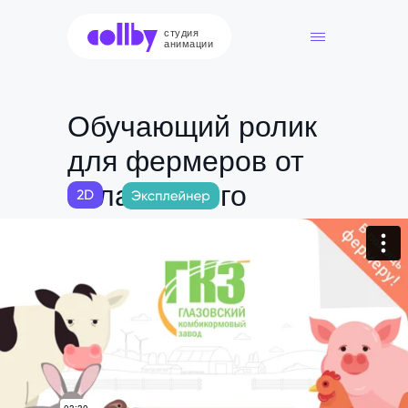
студия
анимации
Обучающий ролик
для фермеров от
«Глазовского
комбикормового
завода»