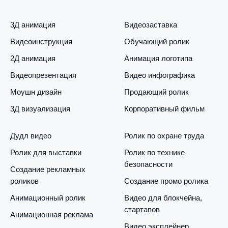
3Д анимация
Видеозаставка
Видеоинструкция
Обучающий ролик
2Д анимация
Анимация логотипа
Видеопрезентация
Видео инфографика
Моушн дизайн
Продающий ролик
3Д визуализация
Корпоративный фильм
Дудл видео
Ролик по охране труда
Ролик для выставки
Ролик по технике
безопасности
Создание рекламных
роликов
Создание промо ролика
Анимационный ролик
Видео для блокчейна,
стартапов
Анимационная реклама
Видео эксплейнер